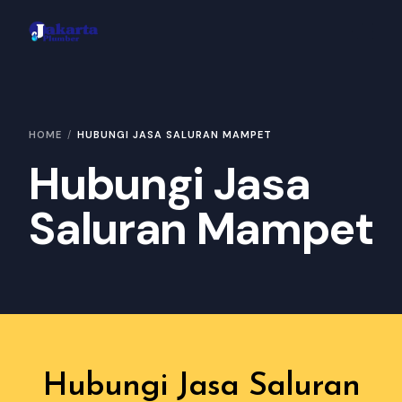
Area Layanan
HOME
HUBUNGI JASA SALURAN MAMPET
Hubungi Kami
Hubungi Jasa
Konsultasi
Saluran Mampet
Galeri
Hubungi Jasa Saluran