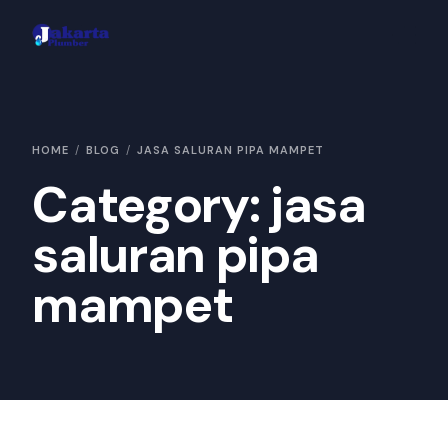
Area Layanan
HOME
BLOG
JASA SALURAN PIPA MAMPET
Hubungi Kami
Category:
jasa
Konsultasi
saluran pipa
Galeri
mampet