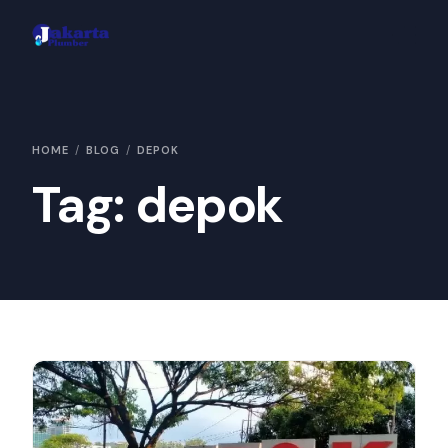
Area Layanan
HOME
BLOG
DEPOK
Hubungi Kami
Tag:
depok
Konsultasi
Galeri